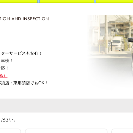
装
カーコーティング
どこでも
出張サービス
フターサービスも安心！
り車検！
対応！
る）
須店・東那須店でもOK！
ください。