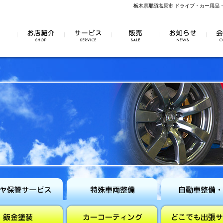
栃木県那須塩原市 ドライブ・カー用品
お店紹介
サービス
販売
お知らせ
会社
保管
特殊車両整備
自動車整備・
ス
修理