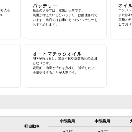
時も人を
エンジン
最近のクルマは、電気が大事です。
ね。
または3
装備が増えている分バッテリーは酷使されて
車種と使
います。当店ではお車にあったバッテリーを
しており
おすすめします。
ATFが汚れると、変速不良や燃費悪化の原因
となります。
定期的に油量と汚れを点検し、補給したり、
全量交換することが大事です。
小型乗用
中型乗用
軽自動車
～1.0t
～1.5t