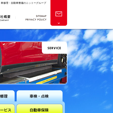
・車修理・自動車整備のニットーグループ
サイトマッ
個人情報保
プ
概要
問い合わ
護方針
せフォー
ム
車検・点検