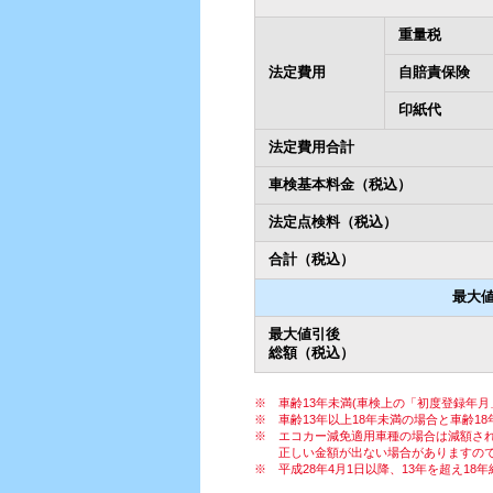
重量税
法定費用
自賠責保険
印紙代
法定費用合計
車検基本料金（税込）
法定点検料（税込）
合計（税込）
最大
最大値引後
総額（税込）
車齢13年未満(車検上の「初度登録年
車齢13年以上18年未満の場合と車齢
エコカー減免適用車種の場合は減額さ
正しい金額が出ない場合がありますので
平成28年4月1日以降、13年を超え1