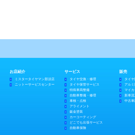
お店紹介
サービス
販売
ミスタータイヤマン那須店
タイヤ交換・修理
タイヤ
ニットーサービスセンター
タイヤ保管サービス
アルミ
特殊車両整備
マイカ
自動車整備・修理
新車流
車検・点検
中古車
アライメント
鈑金塗装
カーコーティング
どこでも出張サービス
自動車保険