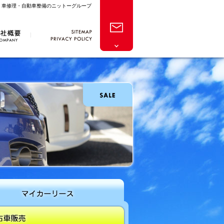
・車修理・自動車整備のニットーグループ
サイトマッ
個人情報保
プ
概要
問い合わ
護方針
せフォー
ム
リース